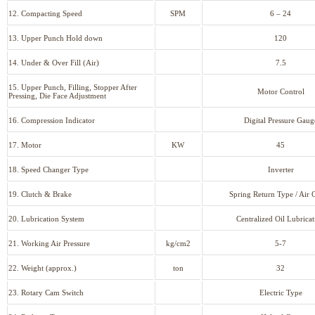
12. Compacting Speed
SPM
6 – 24
13. Upper Punch Hold down
120
14. Under & Over Fill (Air)
7.5
15. Upper Punch, Filling, Stopper After
Motor Control
Pressing, Die Face Adjustment
16. Compression Indicator
Digital Pressure Gaug
17. Motor
KW
45
18. Speed Changer Type
Inverter
19. Clutch & Brake
Spring Return Type / Air 
20. Lubrication System
Centralized Oil Lubricat
21. Working Air Pressure
kg/cm2
5-7
22. Weight (approx.)
ton
32
23. Rotary Cam Switch
Electric Type