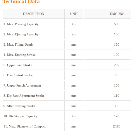
Technical Data
DESCRIPTION
UNIT
DMC-250
1. Max. Pressing Capacity
ton
500
2. Max. Ejecting Capacity
ton
180
3. Max. Filling Depth
mm
150
4. Max. Ejecting Stroke
mm
100
5. Upper Ram Stroke
mm
200
6. Die Control Stroke
mm
50
7. Upper Punch Adjustment
mm
150
8. Die Face Adjustment Stroke
mm
±10
9. After Pressing Stroke
mm
10
10. Die Stopper Capacity
ton
120
11. Max. Diameter of Compact
mm
Ø100