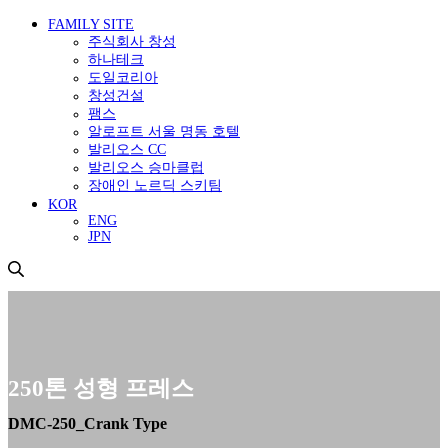
FAMILY SITE
주식회사 창성
하나테크
도일코리아
창성건설
팸스
알로프트 서울 명동 호텔
발리오스 CC
발리오스 승마클럽
장애인 노르딕 스키팀
KOR
ENG
JPN
250톤 성형 프레스
DMC-250_Crank Type