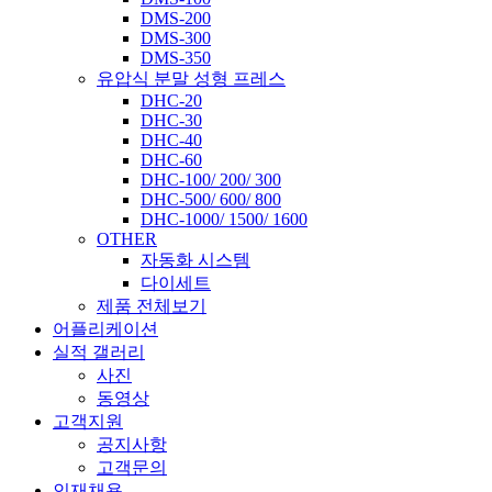
DMS-200
DMS-300
DMS-350
유압식 분말 성형 프레스
DHC-20
DHC-30
DHC-40
DHC-60
DHC-100/ 200/ 300
DHC-500/ 600/ 800
DHC-1000/ 1500/ 1600
OTHER
자동화 시스템
다이세트
제품 전체보기
어플리케이션
실적 갤러리
사진
동영상
고객지원
공지사항
고객문의
인재채용