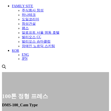
FAMILY SITE
주식회사 창성
하나테크
도일코리아
창성건설
팸스
알로프트 서울 명동 호텔
발리오스 CC
발리오스 승마클럽
장애인 노르딕 스키팀
KOR
ENG
JPN
100톤 정형 프레스
DMS-100_Cam Type