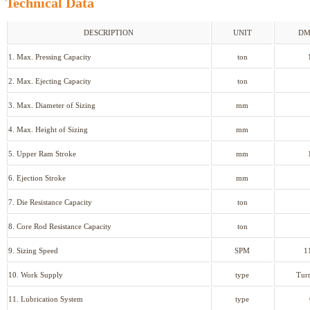
Technical Data
DESCRIPTION
UNIT
DM
1. Max. Pressing Capacity
ton
2. Max. Ejecting Capacity
ton
3. Max. Diameter of Sizing
mm
4. Max. Height of Sizing
mm
5. Upper Ram Stroke
mm
6. Ejection Stroke
mm
7. Die Resistance Capacity
ton
8. Core Rod Resistance Capacity
ton
9. Sizing Speed
SPM
1
10. Work Supply
type
Tur
11. Lubrication System
type