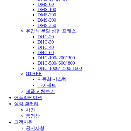
DMS-60
DMS-100
DMS-200
DMS-300
DMS-350
유압식 분말 성형 프레스
DHC-20
DHC-30
DHC-40
DHC-60
DHC-100/ 200/ 300
DHC-500/ 600/ 800
DHC-1000/ 1500/ 1600
OTHER
자동화 시스템
다이세트
제품 전체보기
어플리케이션
실적 갤러리
사진
동영상
고객지원
공지사항