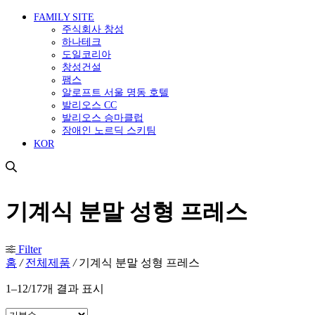
FAMILY SITE
주식회사 창성
하나테크
도일코리아
창성건설
팸스
알로프트 서울 명동 호텔
발리오스 CC
발리오스 승마클럽
장애인 노르딕 스키팀
KOR
기계식 분말 성형 프레스
Filter
홈
/
전체제품
/
기계식 분말 성형 프레스
1–12/17개 결과 표시