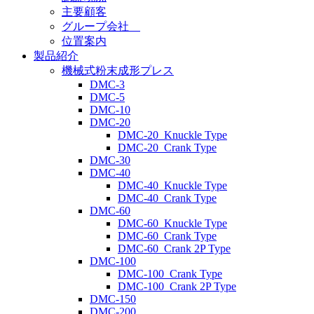
主要顧客
グループ会社
位置案内
製品紹介
機械式粉末成形プレス
DMC-3
DMC-5
DMC-10
DMC-20
DMC-20_Knuckle Type
DMC-20_Crank Type
DMC-30
DMC-40
DMC-40_Knuckle Type
DMC-40_Crank Type
DMC-60
DMC-60_Knuckle Type
DMC-60_Crank Type
DMC-60_Crank 2P Type
DMC-100
DMC-100_Crank Type
DMC-100_Crank 2P Type
DMC-150
DMC-200