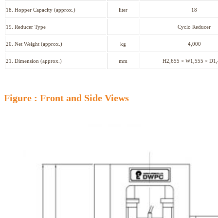
18. Hopper Capacity (approx.)
liter
18
19. Reducer Type
Cyclo Reducer
20. Net Weight (approx.)
kg
4,000
21. Dimension (approx.)
mm
H2,655 × W1,555 × D1
Figure : Front and Side Views