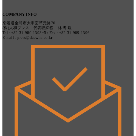
COMPANY INFO
京畿道金浦市大串面草元路70
(株)大和プレス 代表取締役 林 尙 煜
Tel : +82-31-989-1393~5 / Fax : +82-31-989-1396
E-mail : press@daewha.co.kr