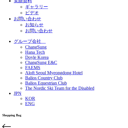
実績資料
ギャラリー
ビデオ
お問い合わせ
お知らせ
お問い合わせ
グループ会社
ChangSung
Hana Tech
Doyle Korea
ChangSung E&C
FAEMS
Aloft Seoul Myeongdong Hotel
Balios Country Club
Balios Equestrian Club
The Nordic Ski Team for the Disabled
JPN
KOR
ENG
Shopping Bag