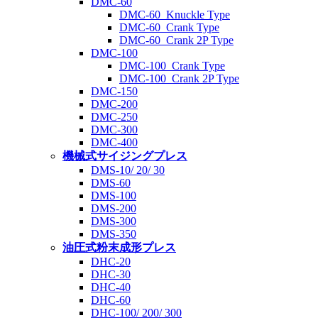
DMC-60
DMC-60_Knuckle Type
DMC-60_Crank Type
DMC-60_Crank 2P Type
DMC-100
DMC-100_Crank Type
DMC-100_Crank 2P Type
DMC-150
DMC-200
DMC-250
DMC-300
DMC-400
機械式サイジングプレス
DMS-10/ 20/ 30
DMS-60
DMS-100
DMS-200
DMS-300
DMS-350
油圧式粉末成形プレス
DHC-20
DHC-30
DHC-40
DHC-60
DHC-100/ 200/ 300