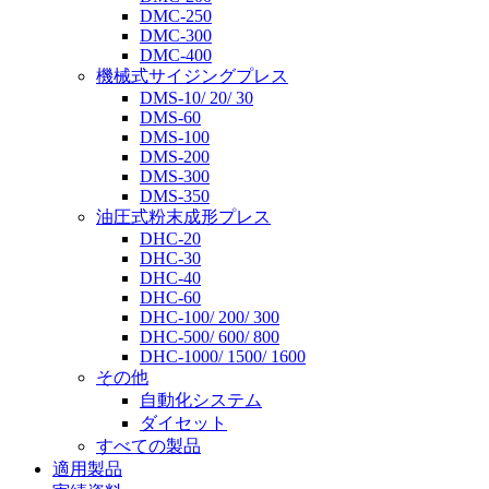
DMC-250
DMC-300
DMC-400
機械式サイジングプレス
DMS-10/ 20/ 30
DMS-60
DMS-100
DMS-200
DMS-300
DMS-350
油圧式粉末成形プレス
DHC-20
DHC-30
DHC-40
DHC-60
DHC-100/ 200/ 300
DHC-500/ 600/ 800
DHC-1000/ 1500/ 1600
その他
自動化システム
ダイセット
すべての製品
適用製品