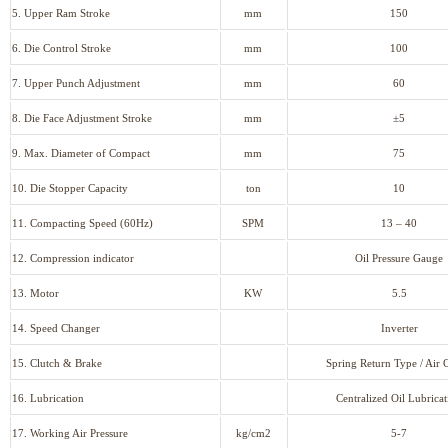
5. Upper Ram Stroke
mm
150
6. Die Control Stroke
mm
100
7. Upper Punch Adjustment
mm
60
8. Die Face Adjustment Stroke
mm
±5
9. Max. Diameter of Compact
mm
75
10. Die Stopper Capacity
ton
10
11. Compacting Speed (60Hz)
SPM
13 – 40
12. Compression indicator
Oil Pressure Gauge
13. Motor
KW
5.5
14. Speed Changer
Inverter
15. Clutch & Brake
Spring Return Type / Air 
16. Lubrication
Centralized Oil Lubricat
17. Working Air Pressure
kg/cm2
5-7